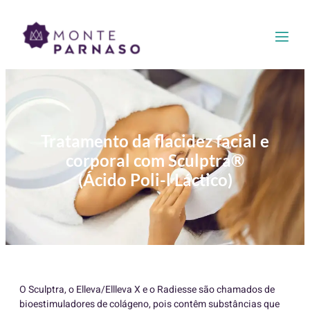
Tratamento da flacidez facial e
corporal com Sculptra®
(Ácido Poli-l Láctico)
O Sculptra, o Elleva/Ellleva X e o Radiesse são chamados de
bioestimuladores de colágeno, pois contêm substâncias que